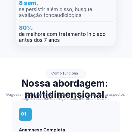
8 sem.
se persistir além disso, busque 
avaliação fonoaudiológica
80%
de melhora com tratamento iniciado 
antes dos 7 anos
Como funciona
Nossa abordagem: 
multidimensional.
Gagueira não é só um problema de fala. Levamos em conta aspectos 
cognitivos, afetivos, linguísticos, motores e sociais.
01
Anamnese Completa