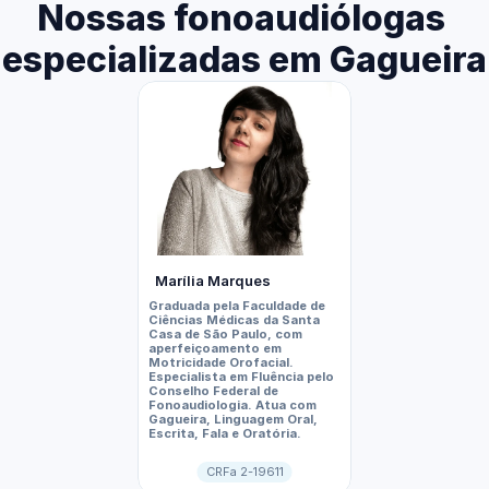
Nossas fonoaudiólogas 
especializadas em Gagueira
Marília Marques
Luiza Garcia
Graduada pela Faculdade de 
Graduada pela Unive
Ciências Médicas da Santa 
Metodista (IPA), co
Casa de São Paulo, com 
formação na Oficina
aperfeiçoamento em 
Fluência  e especial
Motricidade Orofacial. 
área de Avaliação 
Especialista em Fluência pelo 
Fonoaudiológica Infa
Conselho Federal de 
Atua com Gagueira (i
Fonoaudiologia. Atua com 
adulto), e alteraçõe
Gagueira, Linguagem Oral, 
e linguagem.
Escrita, Fala e Oratória.
CRFa 2-19611
CRFa 7-108